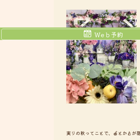
Ｗeｂ予約
実りの秋ってことで、🍎とか🍐が